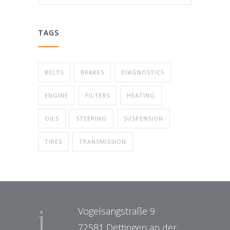
TAGS
BELTS
BRAKES
DIAGNOSTICS
ENGINE
FILTERS
HEATING
OILS
STEERING
SUSPENSION
TIRES
TRANSMISSION
Vogelsangstraße 9
72581 Dettingen an der