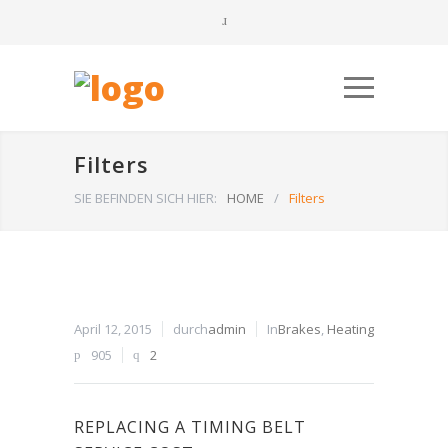
Filters
SIE BEFINDEN SICH HIER:
HOME
/
Filters
April 12, 2015
durch
admin
In
Brakes
,
Heating
905
2
REPLACING A TIMING BELT