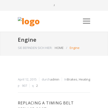
Engine
SIE BEFINDEN SICH HIER:
HOME
/
Engine
April 12, 2015
durch
admin
In
Brakes
,
Heating
907
2
REPLACING A TIMING BELT