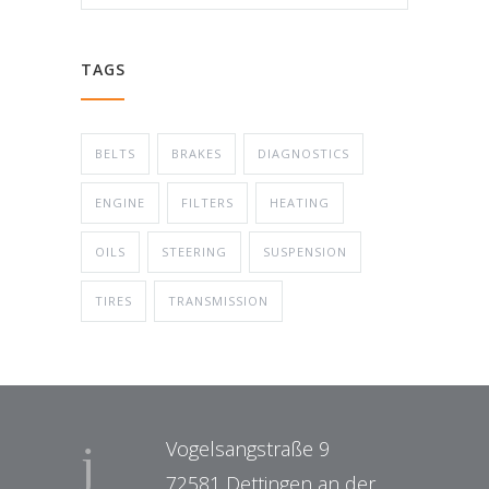
TAGS
BELTS
BRAKES
DIAGNOSTICS
ENGINE
FILTERS
HEATING
OILS
STEERING
SUSPENSION
TIRES
TRANSMISSION
Vogelsangstraße 9
72581 Dettingen an der