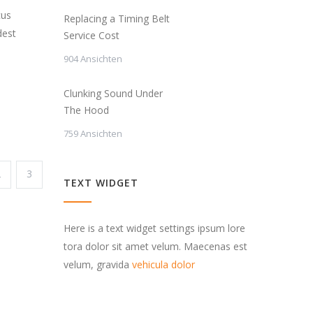
cus
Replacing a Timing Belt
dest
Service Cost
904 Ansichten
Clunking Sound Under
The Hood
759 Ansichten
2
3
TEXT WIDGET
Here is a text widget settings ipsum lore
tora dolor sit amet velum. Maecenas est
velum, gravida
vehicula dolor