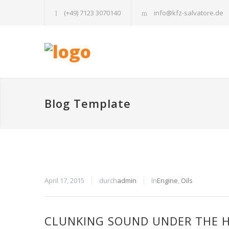
(+49) 7123 3070140
info@kfz-salvatore.de
Blog Template
April 17, 2015
durch
admin
In
Engine
,
Oils
CLUNKING SOUND UNDER THE 