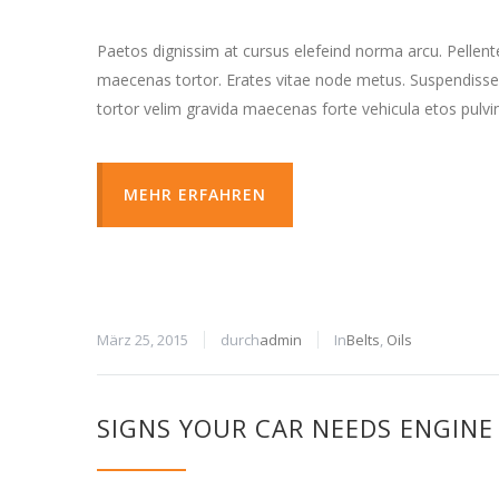
Paetos dignissim at cursus elefeind norma arcu. Pellen
maecenas tortor. Erates vitae node metus. Suspendisse
tortor velim gravida maecenas forte vehicula etos pulvi
MEHR ERFAHREN
März 25, 2015
durch
admin
In
Belts
,
Oils
SIGNS YOUR CAR NEEDS ENGINE