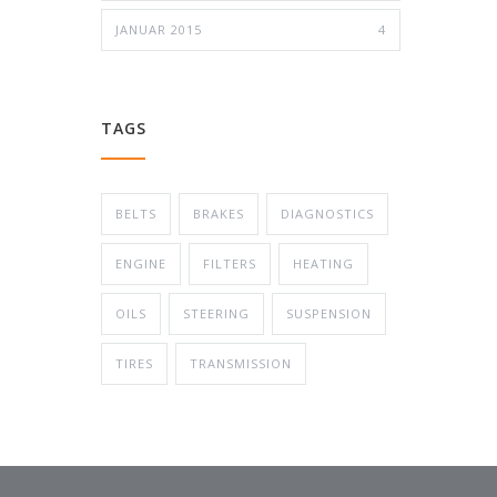
JANUAR 2015
4
TAGS
BELTS
BRAKES
DIAGNOSTICS
ENGINE
FILTERS
HEATING
OILS
STEERING
SUSPENSION
TIRES
TRANSMISSION