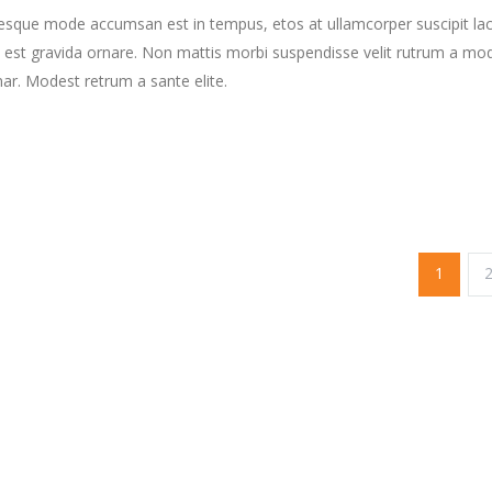
tesque mode accumsan est in tempus, etos at ullamcorper suscipit la
 est gravida ornare. Non mattis morbi suspendisse velit rutrum a mo
nar. Modest retrum a sante elite.
1