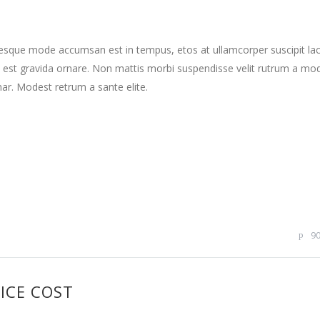
tesque mode accumsan est in tempus, etos at ullamcorper suscipit la
 est gravida ornare. Non mattis morbi suspendisse velit rutrum a mo
nar. Modest retrum a sante elite.
9
ICE COST