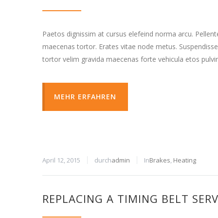
Paetos dignissim at cursus elefeind norma arcu. Pellen
maecenas tortor. Erates vitae node metus. Suspendisse
tortor velim gravida maecenas forte vehicula etos pulvi
MEHR ERFAHREN
April 12, 2015
durch
admin
In
Brakes
,
Heating
REPLACING A TIMING BELT SERV