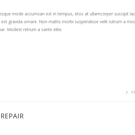
tesque mode accumsan est in tempus, etos at ullamcorper suscipit la
 est gravida ornare. Non mattis morbi suspendisse velit rutrum a mo
nar. Modest retrum a sante elite.
6
 REPAIR