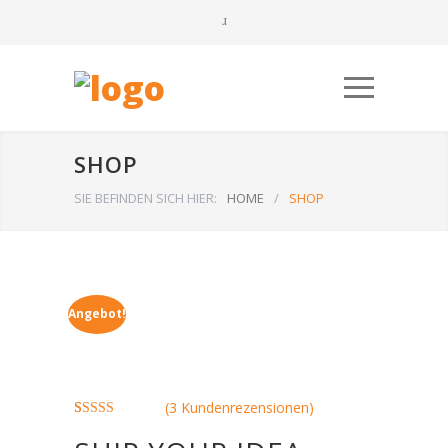
SHOP
SIE BEFINDEN SICH HIER:
HOME
/
SHOP
Angebot!
(
3
Kundenrezensionen)
Bewertet
3
mit
4.00