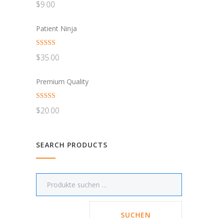
$
9.00
5.00
von 5
Patient Ninja
Bewertet
$
35.00
mit
4.67
von 5
Premium Quality
Bewertet
$
20.00
mit
4.50
von 5
SEARCH PRODUCTS
SUCHEN