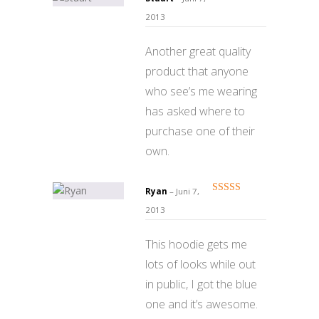
Bewertet
2013
mit
4
von
5
Another great quality
product that anyone
who see’s me wearing
has asked where to
purchase one of their
own.
Ryan
–
Juni 7,
Bewertet mit
2013
5
von 5
This hoodie gets me
lots of looks while out
in public, I got the blue
one and it’s awesome.