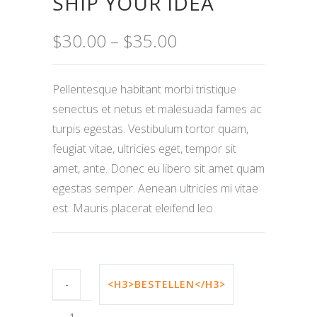
SHIP YOUR IDEA
von 5,
basierend
auf
Preisspanne:
$
30.00
–
$
35.00
Kundenbewertungen
$30.00
bis
Pellentesque habitant morbi tristique
$35.00
senectus et netus et malesuada fames ac
turpis egestas. Vestibulum tortor quam,
feugiat vitae, ultricies eget, tempor sit
amet, ante. Donec eu libero sit amet quam
egestas semper. Aenean ultricies mi vitae
est. Mauris placerat eleifend leo.
Ship
Your
<H3>BESTELLEN</H3>
Idea
quantity