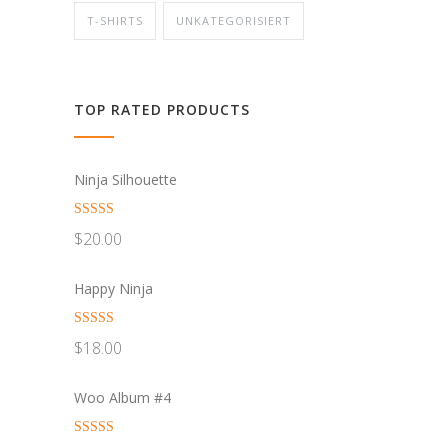
T-SHIRTS
UNKATEGORISIERT
TOP RATED PRODUCTS
Ninja Silhouette
Bewertet mit
$
20.00
5.00
von 5
Happy Ninja
Bewertet mit
$
18.00
5.00
von 5
Woo Album #4
Bewertet mit