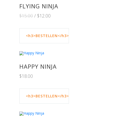
FLYING NINJA
Ursprünglicher
Aktueller
$
15.00
$
12.00
Preis
Preis
war:
ist:
$15.00
$12.00.
<h3>BESTELLEN</h3>
HAPPY NINJA
$
18.00
<h3>BESTELLEN</h3>