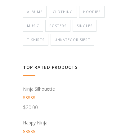
ALBUMS
CLOTHING
HOODIES
MUSIC
POSTERS
SINGLES
T-SHIRTS
UNKATEGORISIERT
TOP RATED PRODUCTS
Ninja Silhouette
Bewertet mit
$
20.00
5.00
von 5
Happy Ninja
Bewertet mit